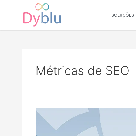
Ir
para
SOLUÇÕES
o
conteúdo
Métricas de SEO
Métricas
de
SEO:
quais