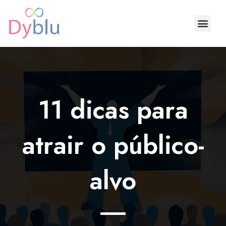
Ir
para
Men
o
conteúdo
11 dicas para
atrair o público-
alvo